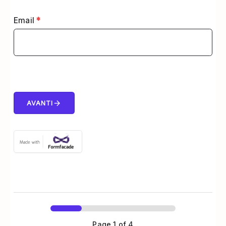
Email
*
arrow_forward
AVANTI
Page
1
of 4